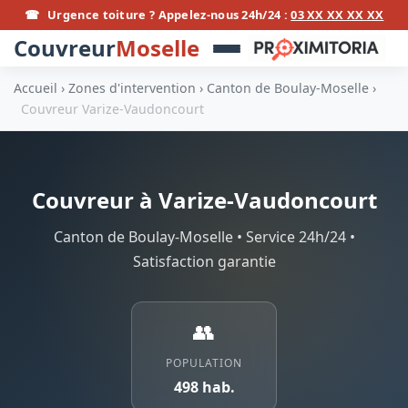
☎
Urgence toiture ? Appelez-nous 24h/24 :
03 XX XX XX XX
Couvreur
Moselle
Accueil
›
Zones d'intervention
›
Canton de Boulay-Moselle
›
Couvreur Varize-Vaudoncourt
Couvreur à Varize-Vaudoncourt
Canton de Boulay-Moselle • Service 24h/24 •
Satisfaction garantie
👥
POPULATION
498 hab.