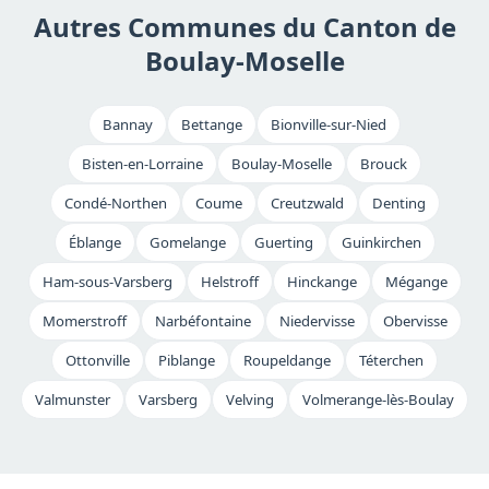
Autres Communes du Canton de
financières (MaPrimeRénov', CEE, éco-PTZ).
Boulay-Moselle
Bannay
Bettange
Bionville-sur-Nied
Bisten-en-Lorraine
Boulay-Moselle
Brouck
Condé-Northen
Coume
Creutzwald
Denting
Éblange
Gomelange
Guerting
Guinkirchen
Ham-sous-Varsberg
Helstroff
Hinckange
Mégange
Momerstroff
Narbéfontaine
Niedervisse
Obervisse
Ottonville
Piblange
Roupeldange
Téterchen
Valmunster
Varsberg
Velving
Volmerange-lès-Boulay